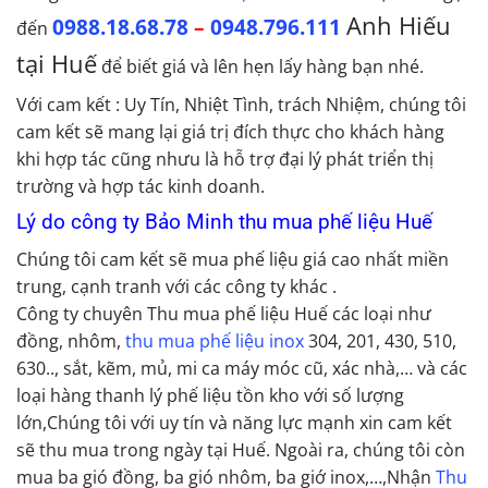
Anh Hiếu
0988.18.68.78
–
0948.796.111
đến
tại Huế
để biết giá và lên hẹn lấy hàng bạn nhé.
Với cam kết : Uy Tín, Nhiệt Tình, trách Nhiệm, chúng tôi
cam kết sẽ mang lại giá trị đích thực cho khách hàng
khi hợp tác cũng nhưu là hỗ trợ đại lý phát triển thị
trường và hợp tác kinh doanh.
Lý do công ty Bảo Minh thu mua phế liệu Huế
Chúng tôi cam kết sẽ mua phế liệu giá cao nhất miền
trung, cạnh tranh với các công ty khác .
Công ty chuyên Thu mua phế liệu Huế các loại như
đồng, nhôm,
thu mua phế liệu inox
304, 201, 430, 510,
630.., sắt, kẽm, mủ, mi ca máy móc cũ, xác nhà,… và các
loại hàng thanh lý phế liệu tồn kho với số lượng
lớn,Chúng tôi với uy tín và năng lực mạnh xin cam kết
sẽ thu mua trong ngày tại Huế. Ngoài ra, chúng tôi còn
mua ba gió đồng, ba gió nhôm, ba giớ inox,…,Nhận
Thu