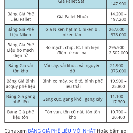
Giá Pallet Sắt
147.900
Bảng Giá Phế
14.200 –
Giá Pallet Nhựa
Liệu Pallet
197.200
Bảng Giá Phế
Giá Niken hạt mít, niken bi,
267.000 –
Liệu Niken
niken tấm
378.000
Bảng Giá Phế
Bo mạch, chip, IC, linh kiện
295.900 –
Liệu bo mach
điện tử các loại
2.502.000
điện tử
Bảng Giá vải
Vải cây, vải khúc, vải nguyên
21.900 –
tồn kho
dỡ
375.000
Bảng Giá Bình
Bình xe máy, xe ô tô, bình phế
19.900 –
acquy phế liệu
liệu thải
25.800
Bảng Giá gang
11.100 –
Gang cục, gang khối, gang cây
phế liệu
17.300
Bảng Giá phế
Tôn vụn, tôn cũ nát, tôn tồn
10.700 –
liệu tôn
kho
20.400
Cùng xem
BẢNG GIÁ PHẾ LIỆU MỚI NHẤT
Hoặc bấm gọi