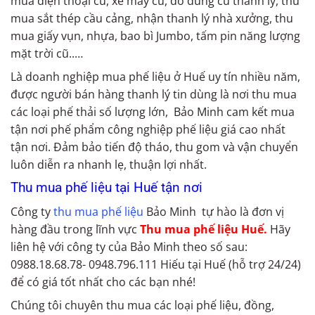
mua điện thoại cũ, xe máy cũ, đồ dùng cũ thanh lý, thu
mua sắt thép cầu cảng, nhận thanh lý nhà xưởng, thu
mua giấy vụn, nhựa, bao bì Jumbo, tấm pin năng lượng
mặt trời cũ..…
Là doanh nghiệp mua phế liệu ở Huế uy tín nhiều năm,
được người bán hàng thanh lý tin dùng là nơi thu mua
các loại phế thải số lượng lớn, Bảo Minh cam kết mua
tận nơi phế phẩm công nghiệp phế liệu giá cao nhất
tận nơi. Đảm bảo tiến độ tháo, thu gom và vận chuyển
luôn diễn ra nhanh lẹ, thuận lợi nhất.
Thu mua phế liệu tại Huế tận nơi
Công ty
thu mua phế liệu
Bảo Minh tự hào là đơn vị
hàng đầu trong lĩnh vực
Thu mua phế liệu Huế.
Hãy
liên hệ với công ty của Bảo Minh theo số sau:
0988.18.68.78- 0948.796.111 Hiếu tại Huế (hỗ trợ 24/24)
để có giá tốt nhất cho các bạn nhé!
Chúng tôi chuyên thu mua các loại phế liệu, đồng,