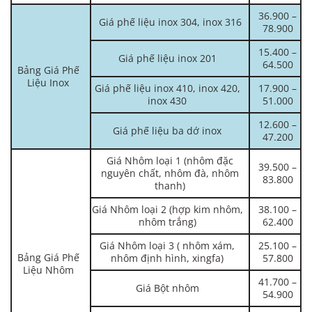
36.900 –
Giá phế liệu inox 304, inox 316
78.900
15.400 –
Giá phế liệu inox 201
64.500
Bảng Giá Phế
Liệu Inox
Giá phế liệu inox 410, inox 420,
17.900 –
inox 430
51.000
12.600 –
Giá phế liệu ba dớ inox
47.200
Giá Nhôm loại 1 (nhôm đặc
39.500 –
nguyên chất, nhôm đà, nhôm
83.800
thanh)
Giá Nhôm loại 2 (hợp kim nhôm,
38.100 –
nhôm trắng)
62.400
Giá Nhôm loại 3 ( nhôm xám,
25.100 –
Bảng Giá Phế
nhôm định hình, xingfa)
57.800
Liệu Nhôm
41.700 –
Giá Bột nhôm
54.900