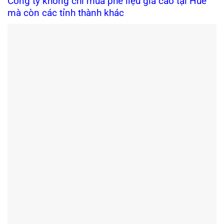
Công ty không chỉ mua phế liệu giá cao tại Huế
mà còn các tỉnh thành khác