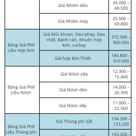
34.000 –
Giá Nhôm dẻo
68.500
25.500 –
Giá Nhôm máy
69.800
Giá Mũi khoan, Dao phay, Dao
372.500 –
chặt, Bánh cán, Khuôn hợp
800.000
Bảng Giá Phế
kim, carbay
Liệu Hợp kim
184.800 –
Giá hợp kim Thiếc
910.000
12.300 –
Giá Nilon sữa
15.400
Bảng Giá Phế
14.000 –
Giá Nilon dẻo
Liệu Nilon
26.300
11.000 –
Giá Nilon xốp
22.500
104.200 –
Giá Thùng phi Sắt
123.200
Bảng Giá Phế
Liệu Thùng phi
103.200 –