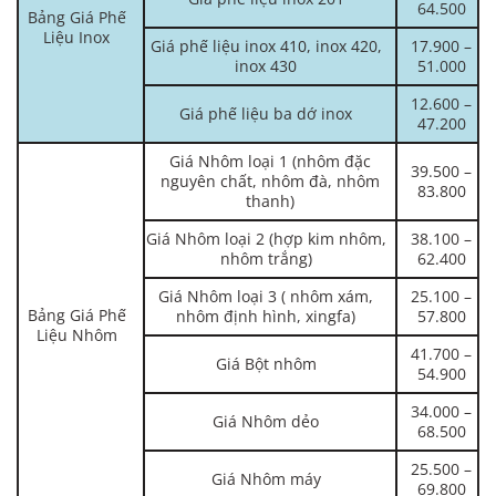
64.500
Bảng Giá Phế
Liệu Inox
Giá phế liệu inox 410, inox 420,
17.900 –
inox 430
51.000
12.600 –
Giá phế liệu ba dớ inox
47.200
Giá Nhôm loại 1 (nhôm đặc
39.500 –
nguyên chất, nhôm đà, nhôm
83.800
thanh)
Giá Nhôm loại 2 (hợp kim nhôm,
38.100 –
nhôm trắng)
62.400
Giá Nhôm loại 3 ( nhôm xám,
25.100 –
Bảng Giá Phế
nhôm định hình, xingfa)
57.800
Liệu Nhôm
41.700 –
Giá Bột nhôm
54.900
34.000 –
Giá Nhôm dẻo
68.500
25.500 –
Giá Nhôm máy
69.800