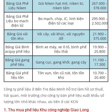
Bảng Giá Phế
Giá Niken hạt mít, niken bi,
267.000 –
Liệu Niken
niken tấm
378.000
Bảng Giá Phế
Bo mạch, chip, IC, linh kiện
295.900 –
Liệu bo mach
điện tử các loại
2.502.000
điện tử
Bảng Giá vải
Vải cây, vải khúc, vải nguyên
21.900 –
tồn kho
dỡ
375.000
Bảng Giá Bình
Bình xe máy, xe ô tô, bình phế
19.900 –
acquy phế liệu
liệu thải
25.800
Bảng Giá gang
11.100 –
Gang cục, gang khối, gang cây
phế liệu
17.300
Bảng Giá phế
Tôn vụn, tôn cũ nát, tôn tồn
10.700 –
liệu tôn
kho
20.400
Công ty phế liệu ở Bến Tre Bảo MInh hỗ trợ làm hồ sơ thuế,
hải quan, môi trường cho công ty bán phế liệu xuất khẩu số
lượng lớn nhỏ khác nhau, ưu tiên ở các KCN
1. Thu mua phế liệu Khu công nghiệp Giao Long