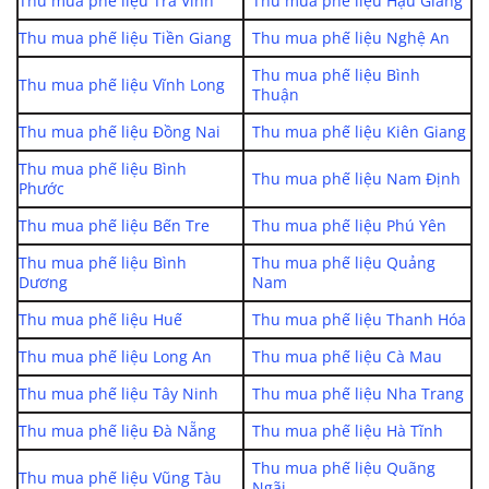
Thu mua phế liệu Trà Vinh
Thu mua phế liệu Hậu Giang
Thu mua phế liệu Tiền Giang
Thu mua phế liệu Nghệ An
Thu mua phế liệu Bình
Thu mua phế liệu Vĩnh Long
Thuận
Thu mua phế liệu Đồng Nai
Thu mua phế liệu Kiên Giang
Thu mua phế liệu Bình
Thu mua phế liệu Nam Định
Phước
Thu mua phế liệu Bến Tre
Thu mua phế liệu Phú Yên
Thu mua phế liệu Bình
Thu mua phế liệu Quảng
Dương
Nam
Thu mua phế liệu Huế
Thu mua phế liệu Thanh Hóa
Thu mua phế liệu Long An
Thu mua phế liệu Cà Mau
Thu mua phế liệu Tây Ninh
Thu mua phế liệu Nha Trang
Thu mua phế liệu Đà Nẵng
Thu mua phế liệu Hà Tĩnh
Thu mua phế liệu Quãng
Thu mua phế liệu Vũng Tàu
Ngãi