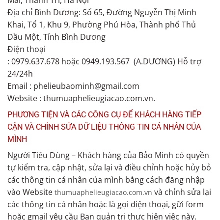
Mai, Thanh Trì, Hà Nội
Địa chỉ Bình Dương: Số 65, Đường Nguyễn Thị Minh
Khai, Tổ 1, Khu 9, Phường Phú Hòa, Thành phố Thủ
Dầu Một, Tỉnh Bình Dương
Điện thoại
: 0979.637.678 hoặc 0949.193.567 (A.DƯƠNG) Hỗ trợ
24/24h
Email : phelieubaominh@gmail.com
Website : thumuaphelieugiacao.com.vn.
PHƯƠNG TIỆN VÀ CÁC CÔNG CỤ ĐỂ KHÁCH HÀNG TIẾP
CẬN VÀ CHỈNH SỬA DỮ LIỆU THÔNG TIN CÁ NHÂN CỦA
MÌNH
Người Tiêu Dùng – Khách hàng của Bảo Minh có quyền
tự kiểm tra, cập nhật, sửa lại và điều chỉnh hoặc hủy bỏ
các thông tin cá nhân của mình bằng cách đăng nhập
vào Website
và chỉnh sửa lại
thumuaphelieugiacao.com.vn
các thông tin cá nhân hoặc là gọi điện thoại, gữi form
hoặc gmail yêu cầu Ban quản trị thực hiện việc này.