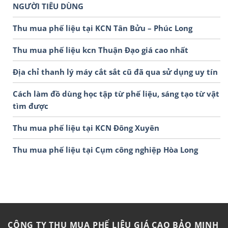
NGƯỜI TIÊU DÙNG
Thu mua phế liệu tại KCN Tân Bửu – Phúc Long
Thu mua phế liệu kcn Thuận Đạo giá cao nhất
Địa chỉ thanh lý máy cắt sắt cũ đã qua sử dụng uy tín
Cách làm đồ dùng học tập từ phế liệu, sáng tạo từ vật
tìm được
Thu mua phế liệu tại KCN Đông Xuyên
Thu mua phế liệu tại Cụm công nghiệp Hòa Long
CÔNG TY THU MUA PHẾ LIỆU GIÁ CAO BẢO MINH