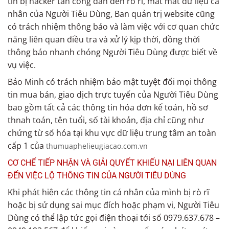
tin bị hacker tấn công dẫn đến rò rĩ, mất mát dữ liệu cá
nhân của Người Tiêu Dùng, Ban quản trị website cũng
có trách nhiệm thông báo và làm việc với cơ quan chức
năng liên quan điều tra và xử lý kịp thời, đồng thời
thông báo nhanh chóng Người Tiêu Dùng được biết về
vụ việc.
Bảo Minh có trách nhiệm bảo mật tuyệt đối mọi thông
tin mua bán, giao dịch trực tuyến của Người Tiêu Dùng
bao gồm tất cả các thông tin hóa đơn kế toán, hồ sơ
thnah toán, tên tuổi, số tài khoản, địa chỉ cũng như
chứng từ số hóa tại khu vực dữ liệu trung tâm an toàn
cấp 1 của
thumuaphelieugiacao.com.vn
CƠ CHẾ TIẾP NHẬN VÀ GIẢI QUYẾT KHIẾU NẠI LIÊN QUAN
ĐẾN VIỆC LỘ THÔNG TIN CỦA NGƯỜI TIÊU DÙNG
Khi phát hiện các thông tin cá nhân của mình bị rò rĩ
hoặc bị sử dụng sai mục đích hoặc phạm vi, Người Tiêu
Dùng có thể lập tức gọi điện thoại tới số 0979.637.678 –