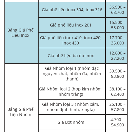
36.900 –
Giá phế liệu inox 304, inox 316
68.700
15.500 –
Giá phế liệu inox 201
55.000
Bảng Giá Phế
Liệu Inox
Giá phế liệu inox 410, inox 420,
17.700 –
inox 430
35.000
12.600 –
Giá phế liệu ba dớ inox
27.200
Giá Nhôm loại 1 (nhôm đặc
39.500 –
nguyên chất, nhôm đà, nhôm
83.800
thanh)
Giá Nhôm loại 2 (hợp kim nhôm,
38.100 –
nhôm trắng)
62.400
Giá Nhôm loại 3 ( nhôm xám,
25.100 –
Bảng Giá Phế
nhôm định hình, xingfa)
57.800
Liệu Nhôm
4.700 –
Giá Bột nhôm
54.900