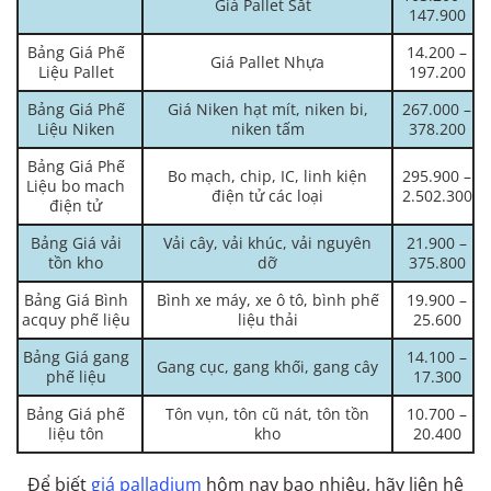
Giá Pallet Sắt
147.900
Bảng Giá Phế
14.200 –
Giá Pallet Nhựa
Liệu Pallet
197.200
Bảng Giá Phế
Giá Niken hạt mít, niken bi,
267.000 –
Liệu Niken
niken tấm
378.200
Bảng Giá Phế
Bo mạch, chip, IC, linh kiện
295.900 –
Liệu bo mach
điện tử các loại
2.502.300
điện tử
Bảng Giá vải
Vải cây, vải khúc, vải nguyên
21.900 –
tồn kho
dỡ
375.800
Bảng Giá Bình
Bình xe máy, xe ô tô, bình phế
19.900 –
acquy phế liệu
liệu thải
25.600
Bảng Giá gang
14.100 –
Gang cục, gang khối, gang cây
phế liệu
17.300
Bảng Giá phế
Tôn vụn, tôn cũ nát, tôn tồn
10.700 –
liệu tôn
kho
20.400
Để biết
giá palladium
hôm nay bao nhiêu, hãy liên hệ