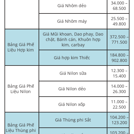
34.000 –
Giá Nhôm dẻo
68.500
25.500 –
Giá Nhôm máy
49.800
Giá Mũi khoan, Dao phay, Dao
372.500 –
chặt, Bánh cán, Khuôn hợp
771.500
Bảng Giá Phế
kim, carbay
Liệu Hợp kim
184.800 –
Giá hợp kim Thiếc
902.800
12.300 –
Giá Nilon sữa
15.400
Bảng Giá Phế
14.000 –
Giá Nilon dẻo
Liệu Nilon
26.300
11.000 –
Giá Nilon xốp
22.500
104.200 –
Giá Thùng phi Sắt
123.200
Bảng Giá Phế
Liệu Thùng phi
103.200 –