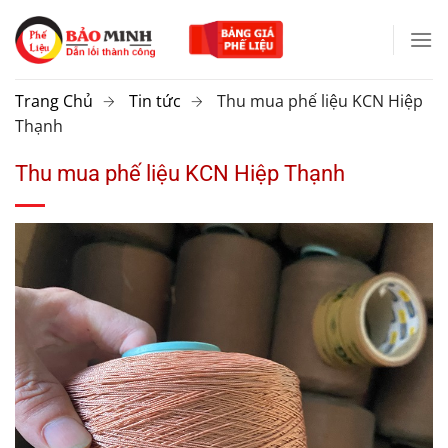
Chuyển
đến
nội
dung
Trang Chủ
Tin tức
Thu mua phế liệu KCN Hiệp
Thạnh
Thu mua phế liệu KCN Hiệp Thạnh