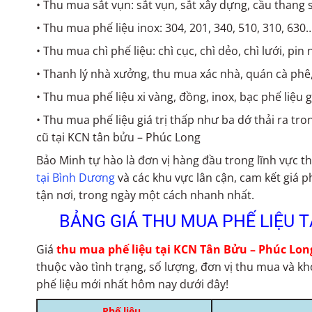
• Thu mua sắt vụn: sắt vụn, sắt xây dựng, cầu thang sắ
• Thu mua phế liệu inox: 304, 201, 340, 510, 310, 63
• Thu mua chì phế liệu: chì cục, chì dẻo, chì lưới, pin
• Thanh lý nhà xưởng, thu mua xác nhà, quán cà phê
• Thu mua phế liệu xi vàng, đồng, inox, bạc phế liệu g
• Thu mua phế liệu giá trị thấp như ba dớ thải ra tro
cũ tại KCN tân bửu – Phúc Long
Bảo Minh tự hào là đơn vị hàng đầu trong lĩnh vực 
tại Bình Dương
và các khu vực lân cận, cam kết giá p
tận nơi, trong ngày một cách nhanh nhất.
BẢNG GIÁ THU MUA PHẾ LIỆU T
Giá
thu mua phế liệu tại KCN Tân Bửu – Phúc Lon
thuộc vào tình trạng, số lượng, đơn vị thu mua và 
phế liệu mới nhất hôm nay dưới đây!
Phế liệu