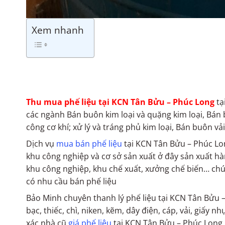
Xem nhanh
Thu mua phế liệu tại KCN Tân Bửu – Phúc Long
tạ
các ngành Bán buôn kim loại và quặng kim loại, Bán 
công cơ khí; xử lý và tráng phủ kim loại, Bán buôn v
Dịch vụ
mua bán phế liệu
tại KCN Tân Bửu – Phúc Lo
khu công nghiệp và cơ sở sản xuất ở đây sản xuất 
khu công nghiệp, khu chế xuất, xưởng chế biến… chú
có nhu cầu bán phế liệu
Bảo Minh chuyên thanh lý phế liệu tại KCN Tân Bửu –
bạc, thiếc, chì, niken, kẽm, dây điện, cáp, vải, giấy 
xác nhà cũ
giá phế liệu
tại KCN Tân Bửu – Phúc Long