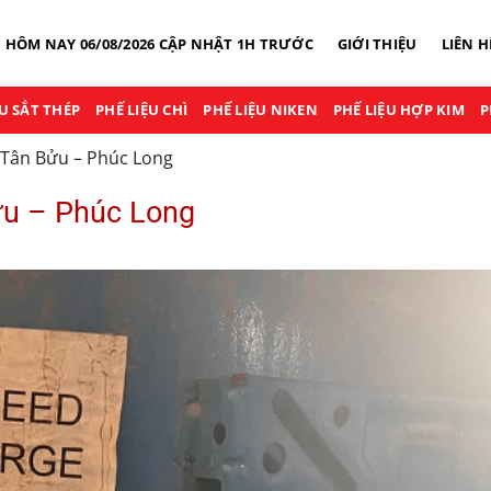
U HÔM NAY 06/08/2026 CẬP NHẬT 1H TRƯỚC
GIỚI THIỆU
LIÊN H
ỆU SẮT THÉP
PHẾ LIỆU CHÌ
PHẾ LIỆU NIKEN
PHẾ LIỆU HỢP KIM
P
 Tân Bửu – Phúc Long
ửu – Phúc Long