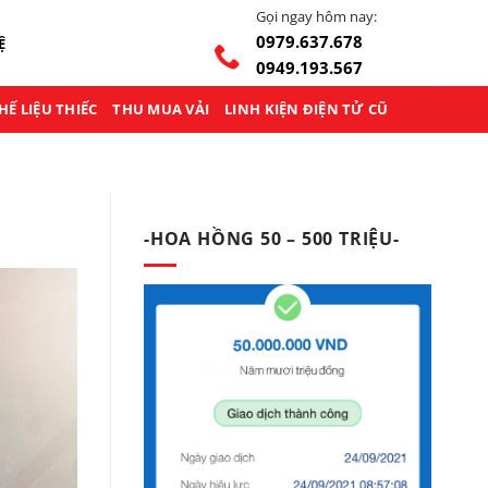
Gọi ngay hôm nay:
0979.637.678
Ệ
0949.193.567
HẾ LIỆU THIẾC
THU MUA VẢI
LINH KIỆN ĐIỆN TỬ CŨ
-HOA HỒNG 50 – 500 TRIỆU-