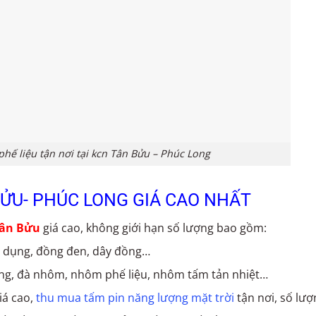
ế liệu tận nơi tại kcn Tân Bửu – Phúc Long
BỬU- PHÚC LONG GIÁ CAO NHẤT
Tân Bửu
giá cao, không giới hạn số lượng bao gồm:
a dụng, đồng đen, dây đồng…
ng, đà nhôm, nhôm phế liệu, nhôm tấm tản nhiệt…
iá cao,
thu mua tấm pin năng lượng mặt trời
tận nơi, số lượ