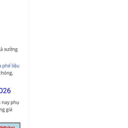
nhà xưởng
 phế liệu
 chóng,
026
m nay phụ
ng giá
VNĐ/kg)