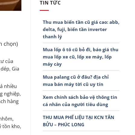
TIN TỨC
Thu mua biến tần cũ giá cao: abb,
delta, fuji, biến tần inverter
thanh lý
nh chọn)
Mua lốp ô tô cũ bỏ đi, báo giá thu
mua lốp xe cũ, lốp xe máy, lốp
tư của
máy cày
 dép, Gia
Mua palang cũ ở đâu? địa chỉ
mua bán máy tời cũ uy tín
há nhiều
g nghiệp,
Xem chính sách bảo vệ thông tin
ách hàng
cá nhân của người tiêu dùng
THU MUA PHẾ LIỆU TẠI KCN TÂN
 nhôm,
BỬU – PHÚC LONG
ý tồn kho,