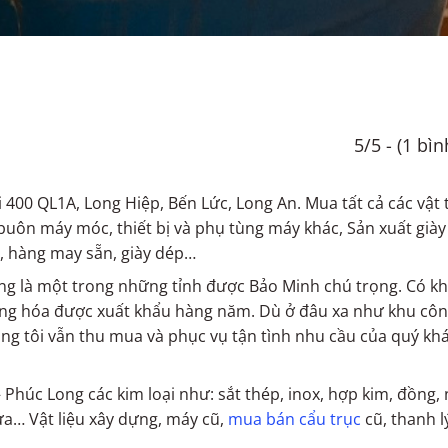
5/5 - (1 bì
i 400 QL1A, Long Hiệp, Bến Lức, Long An. Mua tất cả các vật 
buôn máy móc, thiết bị và phụ tùng máy khác, Sản xuất giày
ải, hàng may sẵn, giày dép…
ng là một trong những tỉnh được Bảo Minh chú trọng. Có k
hàng hóa được xuất khẩu hàng năm. Dù ở đâu xa như khu côn
ng tôi vẫn thu mua và phục vụ tận tình nhu cầu của quý kh
 Phúc Long các kim loại như: sắt thép, inox, hợp kim, đồng,
nhựa… Vật liệu xây dựng, máy cũ,
mua bán cẩu trục
cũ, thanh l