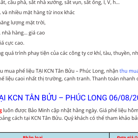
t, cầu phà, sắt nhà xưởng, sắt vụn, sắt ống, I, V, h…
0… và nhiều mặt hàng từ inox khác
 năng lượng mặt trời,
, nhà hàng… giá cao
iá cực cao.
ng quá trình phay tiện của các công ty cơ khí, tàu, thuyền, 
thu mua phế liệu TẠI KCN Tân Bửu – Phúc Long, nhận
thu mua
hế liệu caoi nhất thị trường, cạnh tranh. Thanh toán nhanh
ẠI KCN TÂN BỬU – PHÚC LONG 06/08/2
g
luôn được Bảo Minh cập nhật hằng ngày. Giá phế liệu hô
khoảng cách tại KCN Tân Bửu. Quý khách có thể tham khảo bả
Phân loại
Đơn giá (