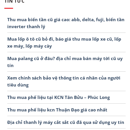
TIN TỨC
Thu mua biến tần cũ giá cao: abb, delta, fuji, biến tần
inverter thanh lý
Mua lốp ô tô cũ bỏ đi, báo giá thu mua lốp xe cũ, lốp
xe máy, lốp máy cày
Mua palang cũ ở đâu? địa chỉ mua bán máy tời cũ uy
tín
Xem chính sách bảo vệ thông tin cá nhân của người
tiêu dùng
Thu mua phế liệu tại KCN Tân Bửu – Phúc Long
Thu mua phế liệu kcn Thuận Đạo giá cao nhất
Địa chỉ thanh lý máy cắt sắt cũ đã qua sử dụng uy tín