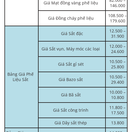
82.000 –
Giá Mạt đồng vàng phế liệu
146.000
108.500 –
Giá Đồng cháy phế liệu
179.600
12.500 –
Giá Sắt đặc
31.900
12.000 –
Giá Sắt vụn, Máy móc các loại
24.600
10.500 –
Giá Sắt gỉ sét
25.800
Bảng Giá Phế
10.500 –
Liệu Sắt
Giá Bazo sắt
29.400
10.000 –
Giá Bã sắt
10.800
11.800 –
Giá Sắt công trình
17.500
Giá Dây sắt thép
13.800