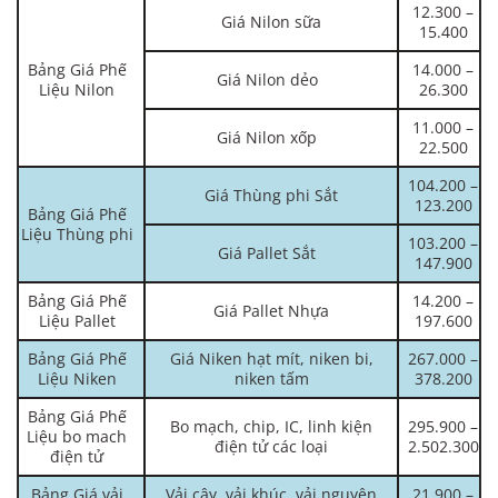
12.300 –
Giá Nilon sữa
15.400
Bảng Giá Phế
14.000 –
Giá Nilon dẻo
Liệu Nilon
26.300
11.000 –
Giá Nilon xốp
22.500
104.200 –
Giá Thùng phi Sắt
123.200
Bảng Giá Phế
Liệu Thùng phi
103.200 –
Giá Pallet Sắt
147.900
Bảng Giá Phế
14.200 –
Giá Pallet Nhựa
Liệu Pallet
197.600
Bảng Giá Phế
Giá Niken hạt mít, niken bi,
267.000 –
Liệu Niken
niken tấm
378.200
Bảng Giá Phế
Bo mạch, chip, IC, linh kiện
295.900 –
Liệu bo mach
điện tử các loại
2.502.300
điện tử
Bảng Giá vải
Vải cây, vải khúc, vải nguyên
21.900 –