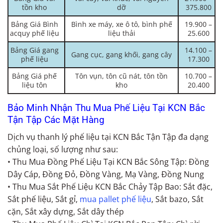
tồn kho
dỡ
375.800
Bảng Giá Bình
Bình xe máy, xe ô tô, bình phế
19.900 –
acquy phế liệu
liệu thải
25.600
Bảng Giá gang
14.100 –
Gang cục, gang khối, gang cây
phế liệu
17.300
Bảng Giá phế
Tôn vụn, tôn cũ nát, tôn tồn
10.700 –
liệu tôn
kho
20.400
Bảo Minh Nhận Thu Mua Phế Liệu Tại KCN Bắc
Tận Tập Các Mặt Hàng
Dịch vụ thanh lý phế liệu tại KCN Bắc Tận Tập đa dạng
chủng loại, số lượng như sau:
• Thu Mua Đồng Phế Liệu Tại KCN Bắc Sông Tập: Đồng
Dây Cáp, Đồng Đỏ, Đồng Vàng, Mạ Vàng, Đồng Nung
• Thu Mua Sắt Phế Liệu KCN Bắc Chảy Tập Bao: Sắt đặc,
Sắt phế liệu, Sắt gỉ,
mua pallet phế liệu
, Sắt bazo, Sắt
cặn, Sắt xây dựng, Sắt dây thép