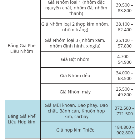
Giá Nhôm loại 1 (nhôm đặc
39.500 –
nguyên chất, nhôm đà, nhôm
83.800
thanh)
Giá Nhôm loại 2 (hợp kim nhôm,
38.100 –
nhôm trắng)
62.400
Giá Nhôm loại 3 ( nhôm xám,
25.100 –
Bảng Giá Phế
nhôm định hình, xingfa)
57.800
Liệu Nhôm
4.700 –
Giá Bột nhôm
54.900
34.000 –
Giá Nhôm dẻo
68.500
25.500 –
Giá Nhôm máy
49.800
Giá Mũi khoan, Dao phay, Dao
372.500 –
chặt, Bánh cán, Khuôn hợp
771.500
Bảng Giá Phế
kim, carbay
Liệu Hợp kim
184.800 –
Giá hợp kim Thiếc
902.800