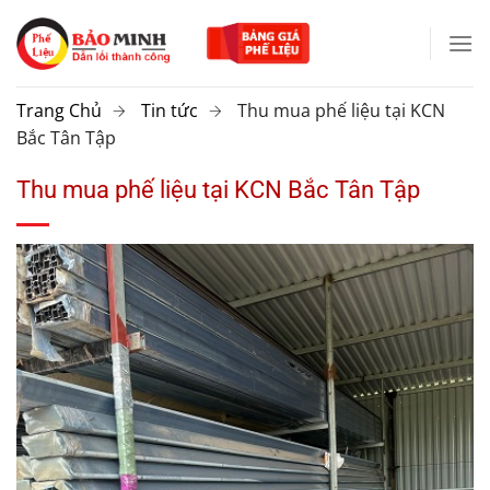
Chuyển
đến
nội
dung
Trang Chủ
Tin tức
Thu mua phế liệu tại KCN
Bắc Tân Tập
Thu mua phế liệu tại KCN Bắc Tân Tập