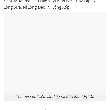
• Thu Mua Phế Liệu Nilon Tại KCN Bắc Chảy Tập: Ni
Lông Sữa, Ni Lông Dẻo, Ni Lông Xốp
Thu mua phế liệu sắt thép tại KCN Bắc Tận Tập