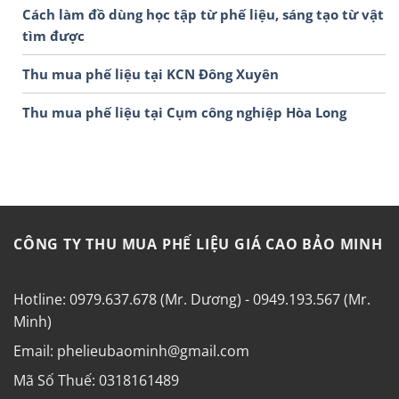
Cách làm đồ dùng học tập từ phế liệu, sáng tạo từ vật
tìm được
Thu mua phế liệu tại KCN Đông Xuyên
Thu mua phế liệu tại Cụm công nghiệp Hòa Long
CÔNG TY THU MUA PHẾ LIỆU GIÁ CAO BẢO MINH
Hotline: 0979.637.678 (Mr. Dương) - 0949.193.567 (Mr.
Minh)
Email: phelieubaominh@gmail.com
Mã Số Thuế: 0318161489