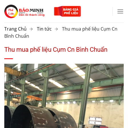
Chuyển
đến
nội
dung
Trang Chủ
Tin tức
Thu mua phế liệu Cụm Cn
Bình Chuẩn
Thu mua phế liệu Cụm Cn Bình Chuẩn