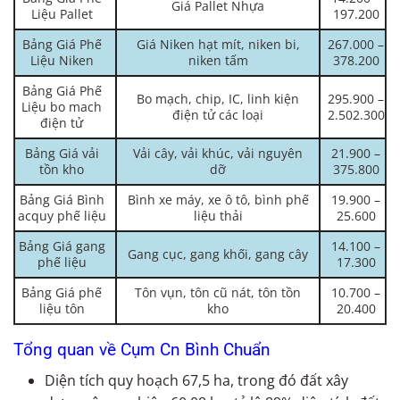
Giá Pallet Nhựa
Liệu Pallet
197.200
Bảng Giá Phế
Giá Niken hạt mít, niken bi,
267.000 –
Liệu Niken
niken tấm
378.200
Bảng Giá Phế
Bo mạch, chip, IC, linh kiện
295.900 –
Liệu bo mach
điện tử các loại
2.502.300
điện tử
Bảng Giá vải
Vải cây, vải khúc, vải nguyên
21.900 –
tồn kho
dỡ
375.800
Bảng Giá Bình
Bình xe máy, xe ô tô, bình phế
19.900 –
acquy phế liệu
liệu thải
25.600
Bảng Giá gang
14.100 –
Gang cục, gang khối, gang cây
phế liệu
17.300
Bảng Giá phế
Tôn vụn, tôn cũ nát, tôn tồn
10.700 –
liệu tôn
kho
20.400
Tổng quan về Cụm Cn Bình Chuẩn
Diện tích quy hoạch 67,5 ha, trong đó đất xây