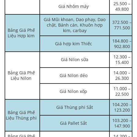
25.500 –
Giá Nhôm máy
49.800
Giá Mũi khoan, Dao phay, Dao
372.500 –
chặt, Bánh cán, Khuôn hợp
771.500
Bảng Giá Phế
kim, carbay
Liệu Hợp kim
184.800 –
Giá hợp kim Thiếc
902.800
12.300 –
Giá Nilon sữa
15.400
Bảng Giá Phế
14.000 –
Giá Nilon dẻo
Liệu Nilon
26.300
11.000 –
Giá Nilon xốp
22.500
104.200 –
Giá Thùng phi Sắt
123.200
Bảng Giá Phế
Liệu Thùng phi
103.200 –
Giá Pallet Sắt
147.900
Bảng Giá Phế
14.200 –