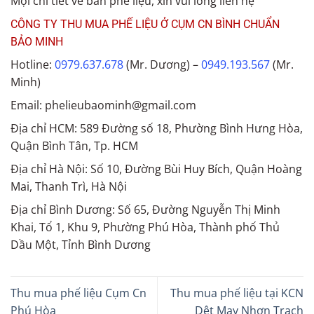
Mọi chi tiết về bán phế liệu, xin vui lòng liên hệ
CÔNG TY THU MUA PHẾ LIỆU Ở CỤM CN BÌNH CHUẨN
BẢO MINH
Hotline:
0979.637.678
(Mr. Dương) –
0949.193.567
(Mr.
Minh)
Email: phelieubaominh@gmail.com
Địa chỉ HCM: 589 Đường số 18, Phường Bình Hưng Hòa,
Quận Bình Tân, Tp. HCM
Địa chỉ Hà Nội: Số 10, Đường Bùi Huy Bích, Quận Hoàng
Mai, Thanh Trì, Hà Nội
Địa chỉ Bình Dương: Số 65, Đường Nguyễn Thị Minh
Khai, Tổ 1, Khu 9, Phường Phú Hòa, Thành phố Thủ
Dầu Một, Tỉnh Bình Dương
Thu mua phế liệu Cụm Cn
Thu mua phế liệu tại KCN
Phú Hòa
Dệt May Nhơn Trạch