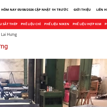
U HÔM NAY 05/08/2026 CẬP NHẬT 1H TRƯỚC
GIỚI THIỆU
LIÊN H
ỆU SẮT THÉP
PHẾ LIỆU CHÌ
PHẾ LIỆU NIKEN
PHẾ LIỆU HỢP KIM
P
 Lai Hưng
ưng