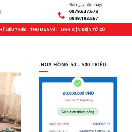
Gọi ngay hôm nay:
0979.637.678
Ệ
0949.193.567
HẾ LIỆU THIẾC
THU MUA VẢI
LINH KIỆN ĐIỆN TỬ CŨ
-HOA HỒNG 50 – 500 TRIỆU-