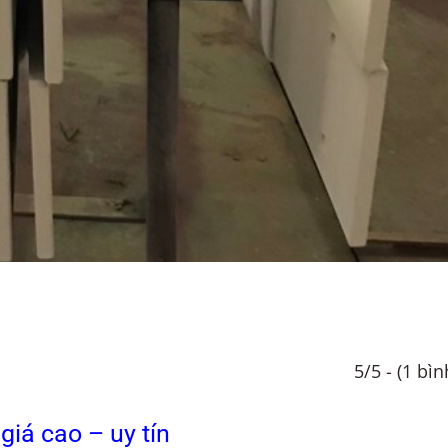
5/5 - (1 bì
iá cao – uy tín