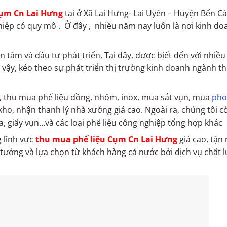
Cụm Cn Lai Hưng
tại ở Xã Lai Hưng- Lai Uyên – Huyện Bến Cá
nghiệp có quy mô . Ở đây , nhiều năm nay luôn là nơi kinh d
tâm và đầu tư phát triển, Tại đây, được biết đến với nhiều 
ì vậy, kéo theo sự phát triển thị trường kinh doanh ngành 
i, thu mua phế liệu đồng, nhôm, inox, mua sắt vụn, mua
pho
 kho, nhận thanh lý nhà xưởng giá cao. Ngoài ra, chúng tôi 
ựa, giấy vụn…và các loại phế liệu công nghiệp tổng hợp khác
g lĩnh vực
thu mua phế liệu Cụm Cn Lai Hưng
giá cao, tận 
tưởng và lựa chọn từ khách hàng cả nước bởi dịch vụ chất 