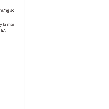
những số
y là mọi
 lực