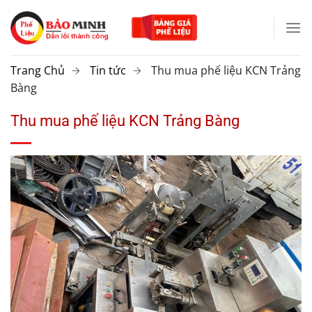
Chuyển
đến
nội
dung
Trang Chủ
Tin tức
Thu mua phế liệu KCN Trảng
Bàng
Thu mua phế liệu KCN Trảng Bàng