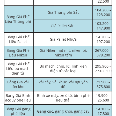
22.500
104.200 –
Giá Thùng phi Sắt
123.200
Bảng Giá Phế
Liệu Thùng phi
103.200 –
Giá Pallet Sắt
147.900
Bảng Giá Phế
14.200 –
Giá Pallet Nhựa
Liệu Pallet
197.200
Bảng Giá Phế
Giá Niken hạt mít, niken bi,
267.000 –
Liệu Niken
niken tấm
378.200
Bảng Giá Phế
Bo mạch, chip, IC, linh kiện
295.900 –
Liệu bo mach
điện tử các loại
2.502.300
điện tử
Bảng Giá vải
Vải cây, vải khúc, vải nguyên
21.900 –
tồn kho
dỡ
375.800
Bảng Giá Bình
Bình xe máy, xe ô tô, bình phế
19.900 –
acquy phế liệu
liệu thải
25.600
Bảng Giá gang
14.100 –
Gang cục, gang khối, gang cây
phế liệu
17.300