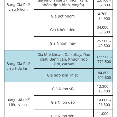
Giá Nhôm loại 3 ( nhôm xám,
25.100 –
Bảng Giá Phế
nhôm định hình, xingfa)
57.800
Liệu Nhôm
4.700 –
Giá Bột nhôm
54.900
34.000 –
Giá Nhôm dẻo
68.500
25.500 –
Giá Nhôm máy
49.800
Giá Mũi khoan, Dao phay, Dao
372.500 –
chặt, Bánh cán, Khuôn hợp
771.500
Bảng Giá Phế
kim, carbay
Liệu Hợp kim
184.800 –
Giá hợp kim Thiếc
902.800
12.300 –
Giá Nilon sữa
15.400
Bảng Giá Phế
14.000 –
Giá Nilon dẻo
Liệu Nilon
26.300
11.000 –
Giá Nilon xốp