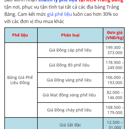
tận nơi, phục vụ tận tình tại tất cả các địa bàng Trảng
Bàng. Cam kết mức
giá phế liệu
luôn cao hơn 30% so
với các đơn vị thu mua khác
Đơn giá
Phế liệu
Phân loại
(VNĐ/kg)
199.300 –
Giá Đồng cáp phế liệu
373.000
178.900 –
Giá Đồng đỏ phế liệu
249.000
Bảng Giá Phế
106.000 –
Giá Đồng vàng phế liệu
Liệu Đồng
193.000
82.000 –
Giá Mạt đồng vàng phế liệu
146.000
108.500 –
Giá Đồng cháy phế liệu
179.000
12.500 –
Giá Sắt đặc
31.000