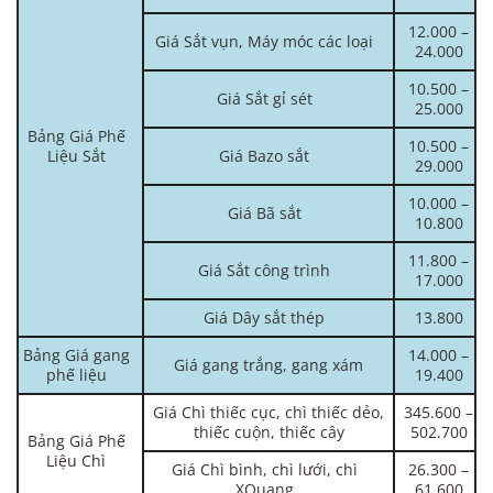
12.000 –
Giá Sắt vụn, Máy móc các loại
24.000
10.500 –
Giá Sắt gỉ sét
25.000
Bảng Giá Phế
10.500 –
Liệu Sắt
Giá Bazo sắt
29.000
10.000 –
Giá Bã sắt
10.800
11.800 –
Giá Sắt công trình
17.000
Giá Dây sắt thép
13.800
Bảng Giá gang
14.000 –
Giá gang trắng, gang xám
phế liệu
19.400
Giá Chì thiếc cục, chì thiếc dẻo,
345.600 –
thiếc cuộn, thiếc cây
502.700
Bảng Giá Phế
Liệu Chì
Giá Chì bình, chì lưới, chì
26.300 –
XQuang
61.600