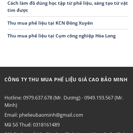
Cách làm đồ dùng học tập từ phế liệu, sáng tạo từ vật
tìm được
Thu mua phế liệu tại KCN Đông Xuyên
Thu mua phế liệu tại Cụm công nghiệp Hòa Long
CÔNG TY THU MUA PHẾ LIỆU GIÁ CAO BẢO MINH
Hotline: 0979.637.678 (Mr. Dương) - 0949.193.567 (Mr.
Minh)
Email: phelieubaominh@gmail.com
Mã Số Thuế: 0318161489