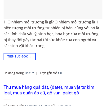
1. Ô nhiễm môi trường là gì? Ô nhiễm môi trường là 1
hiện tượng môi trường tự nhiên bị bẩn, cùng với nó là
các tính chất vật lý, sinh học, hóa học của môi trường
bị thay đổi gây tác hại tới sức khỏe của con người và
các sinh vật khác trong
TIẾP TỤC ĐỌC
→
Đã đăng trong
Tin tức
|
Được gắn thẻ
tin
Thu mua hàng quá đát, (date), mua vật tư kim
loại, mua quần áo cũ, gỗ vụn, palet gỗ
ĐÃ ĐĂNG TRÊN
12 THÁNG 12, 2024
BỞI
DINHTHILY