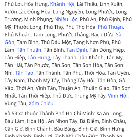
Phú Lợi, Hòa Hưng,
Khánh Hội
, Lái Thiêu, Linh Xuân,
Vườn Lài, Đông Hòa, Long Nguyên, Long Phước, Long
Trường, Minh Phụng,
Nhiêu Lộc
, Phú An, Phú Định, Phú
Mỹ, Phước Long, Phú Thọ, Phú Thọ Hòa,
Phú Thuận
,
Phú Nhuận, Tam Long, Phước Thắng, Rạch Dừa,
Sài
Gòn
, Tam Bình, Thủ Dầu Một, Tăng Nhơn Phú, Phú
Lâm,
Tân Thuận
, Tân Bình,
Tân Định
, Tân Đông Hiệp,
Tân Hiệp,
Tân Hưng
, Tây Thạnh, Tân Khánh, Tân Mỹ,
Tân Hải, Tân Phước, Tân Sơn, Tân Sơn Hòa, Tân Sơn
Nhì,
Tân Tạo
, Tân Thành, Tân Phú, Thới Hòa, Tân Uyên,
Tây Nam, Thạnh Mỹ Tây, Thông Tây Hội, Tân Hòa, Gò
Vấp, Thới An, Vĩnh Tân, Thuận An, Thuận Giao, Tân Sơn
Nhất, Tân Thới Hiệp, Thủ Đức, Trung Mỹ Tây,
Vĩnh Hội
,
Vũng Tàu,
Xóm Chiếu
.
Và 53 xã thuộc Thành Phố Hồ Chí Minh: Xã An Long,
Bàu Lâm, Hòa Hội, An Nhơn Tây, Bà Điểm, Bình Châu,
Cần Giờ, Bình Chánh, Bàu Bàng, Bình Giã, Bình Hưng,
Bình Khánh, Bình Lợi, Bình Mỹ, Châu Đức, Thạnh An,