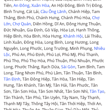
Tiên,
An Đông
,
Xuân Hòa
, An Hội Đông, Bình Trị Đông,
Bình Trưng, Cát Lái,
Cầu Ông Lãnh
, Chánh Hiệp, Tam
Thắng, Bình Phú, Chánh Hưng, Chánh Phú Hòa,
Chợ
Lớn
,
Chợ Quán
, Diên Hồng, Dĩ An, Đông Hưng Thuận,
Đức Nhuận, Gia Định, Gò Vấp, Hòa Lợi, Hạnh Thông,
Hiệp Bình, Hòa Bình, Hòa Hưng,
Khánh Hội
, Lái Thiêu,
Linh Xuân, Đông Hòa, Long Bình, Long Hương, Long
Nguyên, Long Phước, Long Trường, Minh Phụng,
Nhiêu
Lộc
, Phú An, Phú Định, Phú Lợi, Phú Mỹ, Phú Thạnh,
Phú Thọ, Phú Thọ Hòa, Phú Thuận, Phú Nhuận, Phước
Long, Phước Thắng, Rạch Dừa,
Sài Gòn
, Tam Bình, Tam
Long, Tăng Nhơn Phú, Phú Lâm, Tân Thuận, Tân Bình,
Tân Định
, Tân Đông Hiệp, Tân Hòa, Tân Hiệp, Tân
Hưng, Tân Khánh, Tân Mỹ, Tân Hải, Tân Phước, Tân
Sơn, Tân Sơn Hòa, Tân Sơn Nhất, Tân Sơn Nhì,
Tân Tạo
,
Tân Thành, Tân Phú, Tân Uyên, Tây Nam, Tây Thạnh,
Thạnh Mỹ Tây, Thông Tây Hội, Tân Thới Hiệp, Thới An,
Thới Hòa, Thuận An, Thuận Giao, Thủ Dầu Một, Thủ