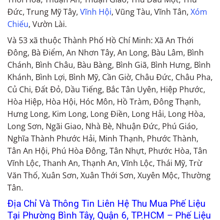
Đức, Trung Mỹ Tây,
Vĩnh Hội
, Vũng Tàu, Vĩnh Tân,
Xóm
Chiếu
, Vườn Lài.
Và 53 xã thuộc Thành Phố Hồ Chí Minh: Xã An Thới
Đông, Bà Điểm, An Nhơn Tây, An Long, Bàu Lâm, Bình
Chánh, Bình Châu, Bàu Bàng, Bình Giã, Bình Hưng, Bình
Khánh, Bình Lợi, Bình Mỹ, Cần Giờ, Châu Đức, Châu Pha,
Củ Chi, Đất Đỏ, Dầu Tiếng, Bắc Tân Uyên, Hiệp Phước,
Hòa Hiệp, Hòa Hội, Hóc Môn, Hồ Tràm, Đông Thạnh,
Hưng Long, Kim Long, Long Điền, Long Hải, Long Hòa,
Long Sơn, Ngãi Giao, Nhà Bè, Nhuận Đức, Phú Giáo,
Nghĩa Thành Phước Hải, Minh Thạnh, Phước Thành,
Tân An Hội, Phú Hòa Đông, Tân Nhựt, Phước Hòa, Tân
Vĩnh Lộc, Thanh An, Thạnh An, Vĩnh Lộc, Thái Mỹ, Trừ
Văn Thố, Xuân Sơn, Xuân Thới Sơn, Xuyên Mộc, Thường
Tân.
Địa Chỉ Và Thông Tin Liên Hệ Thu Mua Phế Liệu
Tại Phường Bình Tây, Quận 6, TP.HCM – Phế Liệu