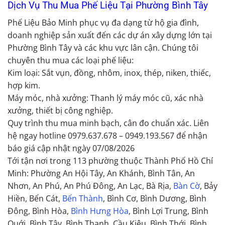
Dịch Vụ Thu Mua Phế Liệu Tại Phường Bình Tây
Phế Liệu Bảo Minh phục vụ đa dạng từ hộ gia đình,
doanh nghiệp sản xuất đến các dự án xây dựng lớn tại
Phường Bình Tây và các khu vực lân cận. Chúng tôi
chuyên thu mua các loại phế liệu:
Kim loại: Sắt vụn, đồng, nhôm, inox, thép, niken, thiếc,
hợp kim.
Máy móc, nhà xưởng: Thanh lý máy móc cũ, xác nhà
xưởng, thiết bị công nghiệp.
Quy trình thu mua minh bạch, cân đo chuẩn xác. Liên
hệ ngay hotline 0979.637.678 – 0949.193.567 để nhận
báo giá cập nhật ngày 07/08/2026
Tới tận nơi trong 113 phường thuộc Thành Phố Hồ Chí
Minh: Phường An Hội Tây, An Khánh, Bình Tân, An
Nhơn, An Phú, An Phú Đông, An Lạc, Bà Rịa,
Bàn Cờ
, Bảy
Hiền, Bến Cát,
Bến Thành
, Bình Cơ, Bình Dương, Bình
Đông, Bình Hòa,
Bình Hưng Hòa
, Bình Lợi Trung, Bình
Quới, Bình Tây, Bình Thạnh, Cầu Kiệu, Bình Thới, Bình