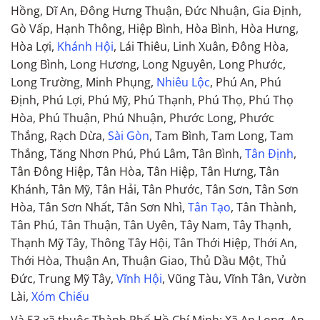
Hồng, Dĩ An, Đông Hưng Thuận, Đức Nhuận, Gia Định,
Gò Vấp, Hạnh Thông, Hiệp Bình, Hòa Bình, Hòa Hưng,
Hòa Lợi,
Khánh Hội
, Lái Thiêu, Linh Xuân, Đông Hòa,
Long Bình, Long Hương, Long Nguyên, Long Phước,
Long Trường, Minh Phụng,
Nhiêu Lộc
, Phú An, Phú
Định, Phú Lợi, Phú Mỹ, Phú Thạnh, Phú Thọ, Phú Thọ
Hòa, Phú Thuận, Phú Nhuận, Phước Long, Phước
Thắng, Rạch Dừa,
Sài Gòn
, Tam Bình, Tam Long, Tam
Thắng, Tăng Nhơn Phú, Phú Lâm, Tân Bình,
Tân Định
,
Tân Đông Hiệp, Tân Hòa, Tân Hiệp, Tân Hưng, Tân
Khánh, Tân Mỹ, Tân Hải, Tân Phước, Tân Sơn, Tân Sơn
Hòa, Tân Sơn Nhất, Tân Sơn Nhì,
Tân Tạo
, Tân Thành,
Tân Phú, Tân Thuận, Tân Uyên, Tây Nam, Tây Thạnh,
Thạnh Mỹ Tây, Thông Tây Hội, Tân Thới Hiệp, Thới An,
Thới Hòa, Thuận An, Thuận Giao, Thủ Dầu Một, Thủ
Đức, Trung Mỹ Tây,
Vĩnh Hội
, Vũng Tàu, Vĩnh Tân, Vườn
Lài,
Xóm Chiếu
Và 53 xã thuộc Thành Phố Hồ Chí Minh: Xã An Long, An