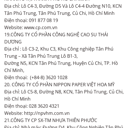
Địa chỉ: Lô C4-3, Đường D5 Và Lô C4-4 Đường N10, KCN
Tân Phú Trung, Tân Phú Trung, Củ Chi, Hồ Chí Minh
Điện thoại: 091 877 08 19
Website: www.cp.com.vn
19.CÔNG TY CỔ PHẦN CÔNG NGHỆ CAO SU THÁI
DƯƠNG
Địa chỉ : Lô C3-2, Khu C3, Khu Công nghiệp Tân Phú
Trung – Xã Tân Phú Trung Lô B1-3,
Đường N5, KCN Tân Phú Trung, Huyện Củ Chi, TP. Hồ
Chí Minh,
Điện thoại: (+84-8) 3620 1028
20. CÔNG TY CỔ PHẦN NIPPON PAPER VIỆT HOA MỸ
Địa chỉ: Lô C5-8, Đường N8, KCN, Tân Phú Trung, Củ Chi,
Hồ Chí Minh
Điện thoại: 028 3620 4321
Website: http://npvhm.com.vn
21.CÔNG TY CP SX-TM NHỰA THIÊN PHƯỚC
Địa chỉ: Nhà máy: Đường D4, Khu Công Nghiệp Tân Phú