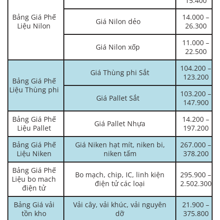
15.400
Bảng Giá Phế
14.000 –
Giá Nilon dẻo
Liệu Nilon
26.300
11.000 –
Giá Nilon xốp
22.500
104.200 –
Giá Thùng phi Sắt
123.200
Bảng Giá Phế
Liệu Thùng phi
103.200 –
Giá Pallet Sắt
147.900
Bảng Giá Phế
14.200 –
Giá Pallet Nhựa
Liệu Pallet
197.200
Bảng Giá Phế
Giá Niken hạt mít, niken bi,
267.000 –
Liệu Niken
niken tấm
378.200
Bảng Giá Phế
Bo mạch, chip, IC, linh kiện
295.900 –
Liệu bo mach
điện tử các loại
2.502.300
điện tử
Bảng Giá vải
Vải cây, vải khúc, vải nguyên
21.900 –
tồn kho
dỡ
375.800