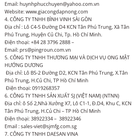
Email: huynhphucchuyen@yahoo.com.vn
Website: www.giacongdapnong.com
4. CÔNG TY TNHH BÌNH VINH SÀI GÒN
Địa chỉ : Lô C4-5 Đường D4 KCN Tân Phú Trung, Xã Tân
Phú Trung, Huyện Củ Chi, Tp. Hồ Chí Minh.
Điện thoại: +84 28 3796 2888 –
Email: prs@pingroun.com.vn
5. CÔNG TY TNHH THƯƠNG MẠI VÀ DỊCH VỤ ONG MẬT
HƯỚNG DƯƠNG
Địa chỉ: Lô B5-2 Đường D2, KCN Tân Phú Trung, X.Tân
Phú Trung, H.Củ Chi, TP Hồ Chí Minh
Điện thoại: 0919268357
6. CÔNG TY TNHH SẢN XUẤT SJ (VIỆT NAM) (NTNN)
Địa chỉ: ô Số 2,Nhà Xưởng X7, Lô C1-1, Đ.D4, Khu C, KCN
Tân Phú Trung, H.Củ Chi – TP Hồ Chí Minh
Điện thoại: 38922334 – 38922346
Email : sales-viet@sjmfg.com.sg
7. CÔNG TY TNHH DAESAN VINA