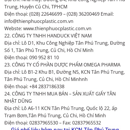
Trung, Huyện Củ Chi, TPHCM
Điện thoại: (028) 22646699 – (028) 36200469 Email:
info@thienphuocplastic.com.vn
Webste: www.thienphuocplastic.com.vn
22. CÔNG TY TNHH HANDUCK VIỆT NAM
Địa chỉ: Lô D1, Khu Công Nghiệp Tân Phú Trung, Đường
Số 1, Tân Phú Trung, Củ Chi, Hồ Chí Minh
Điện thoại: 090 952 81 10
23. CÔNG TY CỔ PHẦN DƯỢC PHẨM OMEGA PHARMA
Địa chỉ: Lô B1-2 Khu B1, Đường N5, KCN Tân Phú Trung,
Tân Phú Trung, Củ Chi, Hồ Chí Minhnh
Điện thoại: +84 2837186338
24. CÔNG TY TNHH MUA BÁN – SẢN XUẤT GIẤY TÂN
NHẬT DŨNG
Địa chỉ: Lô A6-11 KCN Tân Phú Trung, Quốc lộ 22, ấp
Trạm Bơm,Tân Phú Trung, Củ Chi, Hồ Chí Minh
Điện thoại: 02837965530 – Fax: 02837965532
Giá phế liệu hôm nay tại KCN Tân Phú Trung