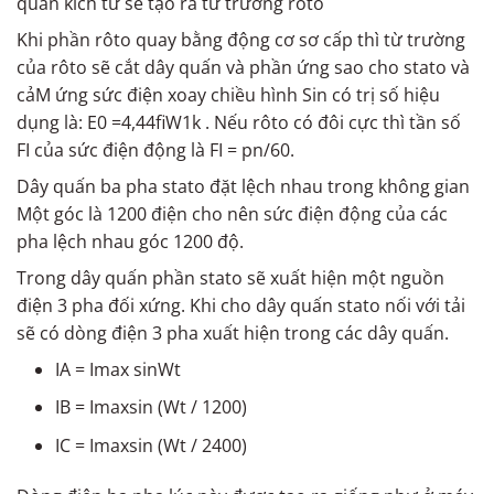
quấn kích từ sẽ tạo ra từ trường rôto
Khi phần rôto quay bằng động cơ sơ cấp thì từ trường
của rôto sẽ cắt dây quấn và phần ứng sao cho stato và
cảM ứng sức điện xoay chiều hình Sin có trị số hiệu
dụng là: E0 =4,44fiW1k . Nếu rôto có đôi cực thì tần số
FI của sức điện động là FI = pn/60.
Dây quấn ba pha stato đặt lệch nhau trong không gian
Một góc là 1200 điện cho nên sức điện động của các
pha lệch nhau góc 1200 độ.
Trong dây quấn phần stato sẽ xuất hiện một nguồn
điện 3 pha đối xứng. Khi cho dây quấn stato nối với tải
sẽ có dòng điện 3 pha xuất hiện trong các dây quấn.
IA = Imax sinWt
IB = Imaxsin (Wt / 1200)
IC = Imaxsin (Wt / 2400)