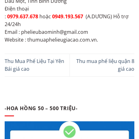
Dầu Một, Tỉnh Bình Dương
Điện thoại
:
0979.637.678
hoặc
0949.193.567
(A.DƯƠNG) Hỗ trợ
24/24h
Email : phelieubaominh@gmail.com
Website : thumuaphelieugiacao.com.vn.
Thu Mua Phế Liệu Tại Yên
Thu mua phế liệu quận 8
Bái giá cao
giá cao
-HOA HỒNG 50 – 500 TRIỆU-