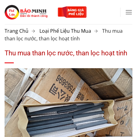
Chuyển
đến
nội
dung
Trang Chủ
Loại Phế Liệu Thu Mua
Thu mua
than lọc nước, than lọc hoạt tính
Thu mua than lọc nước, than lọc hoạt tính