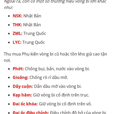
Ngoài ra, còn có một số thương hiệu vòng bi lớn khác
như:
NSK:
Nhật Bản
THK:
Nhật Bản
ZWL:
Trung Quốc
LYC:
Trung Quốc
Thu mua Phụ kiện vòng bi cũ hoặc tồn kho giá cao tận
nơi.
Phớt:
Chống bụi, bẩn, nước vào vòng bi.
Gioăng:
Chống rò rỉ dầu mỡ.
Dây cuộn:
Dẫn dầu mỡ vào vòng bi.
Kẹp hãm:
Giữ vòng bi cố định trên trục.
Đai ốc khóa:
Giữ vòng bi cố định trên vỏ.
Đai ốc điều chỉnh:
Điều chỉnh độ hở của vòng bi.