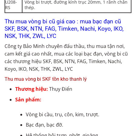
U208-
Vòng bi trượt, đường kính trục 20mm, 1 rãnh chắn
RS
thép.
Thu mua vòng bi cũ giá cao : mua bạc đạn cũ
SKF, BSK, NTN, FAG, Timken, Nachi, Koyo, IKO,
NSK, THK, ZWL, LYC
Công ty Bảo Minh chuyên đấu thầu, thu mua tận nơi,
cam kết giá cao nhất, mua các loại bạc đạn, vòng bi cũ
các thương hiệu SKF, BSK, NTN, FAG, Timken, Nachi,
Koyo, IKO, NSK, THK, ZWL, LYC
Thu mua vòng bi SKF tồn kho thanh lý
Thương hiệu:
Thụy Điển
Sản phẩm:
Vòng bi cầu, trụ, côn, kim, trượt.
Bạc đạn, bạc đỡ.
Hệ thống bôi trơn, phớt, gioăng.