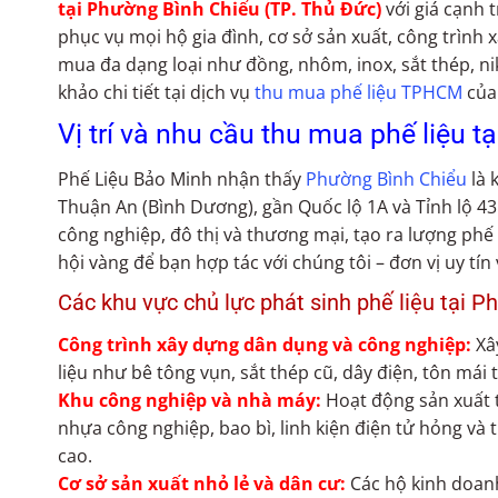
tại Phường Bình Chiểu (TP. Thủ Đức)
với giá cạnh 
phục vụ mọi hộ gia đình, cơ sở sản xuất, công trình
mua đa dạng loại như đồng, nhôm, inox, sắt thép, ni
khảo chi tiết tại dịch vụ
thu mua phế liệu TPHCM
của
Vị trí và nhu cầu thu mua phế liệu 
Phế Liệu Bảo Minh nhận thấy
Phường Bình Chiểu
là 
Thuận An (Bình Dương), gần Quốc lộ 1A và Tỉnh lộ 43.
công nghiệp, đô thị và thương mại, tạo ra lượng phế 
hội vàng để bạn hợp tác với chúng tôi – đơn vị uy tí
Các khu vực chủ lực phát sinh phế liệu tại 
Công trình xây dựng dân dụng và công nghiệp:
Xâ
liệu như bê tông vụn, sắt thép cũ, dây điện, tôn mái
Khu công nghiệp và nhà máy:
Hoạt động sản xuất t
nhựa công nghiệp, bao bì, linh kiện điện tử hỏng và t
cao.
Cơ sở sản xuất nhỏ lẻ và dân cư:
Các hộ kinh doanh