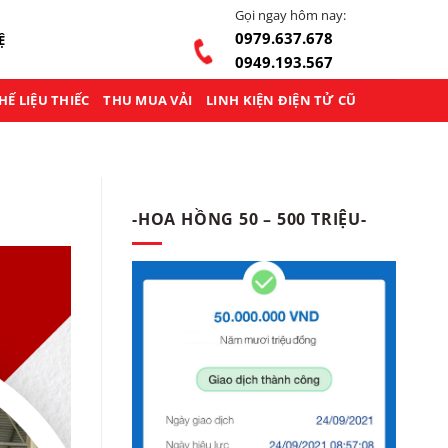
Gọi ngay hôm nay:
0979.637.678
Ệ
0949.193.567
HẾ LIỆU THIẾC
THU MUA VẢI
LINH KIỆN ĐIỆN TỬ CŨ
-HOA HỒNG 50 – 500 TRIỆU-