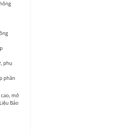
không
công
ệp
ử, phụ
óp phần
 cao, mở
 Liệu Bảo