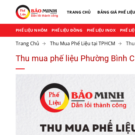
Chuyển
đến
TRANG CHỦ
BẢNG GIÁ PHẾ LIỆ
nội
dung
PHẾ LIỆU NHÔM
PHẾ LIỆU ĐỒNG
PHẾ LIỆU INOX
PHẾ LI
Trang Chủ
Thu Mua Phế Liệu tại TPHCM
Thu
Thu mua phế liệu Phường Bình C