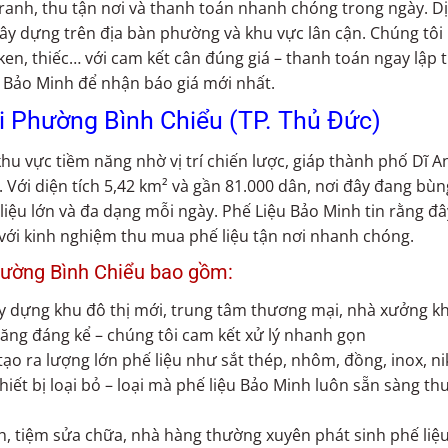
tranh, thu tận nơi và thanh toán nhanh chóng trong ngày. D
 xây dựng trên địa bàn phường và khu vực lân cận. Chúng tôi
ken, thiếc… với cam kết cân đúng giá – thanh toán ngay lập 
 Bảo Minh để nhận báo giá mới nhất.
tại Phường Bình Chiểu (TP. Thủ Đức)
khu vực tiềm năng nhờ vị trí chiến lược, giáp thành phố Dĩ A
 Với diện tích 5,42 km² và gần 81.000 dân, nơi đây đang bùn
liệu lớn và đa dạng mỗi ngày. Phế Liệu Bảo Minh tin rằng đâ
n với kinh nghiệm thu mua phế liệu tận nơi nhanh chóng.
Phường Bình Chiểu bao gồm:
y dựng khu đô thị mới, trung tâm thương mại, nhà xưởng k
 tăng đáng kể – chúng tôi cam kết xử lý nhanh gọn
ạo ra lượng lớn phế liệu như sắt thép, nhôm, đồng, inox, ni
hiết bị loại bỏ – loại mà phế liệu Bảo Minh luôn sẵn sàng thu
, tiệm sửa chữa, nhà hàng thường xuyên phát sinh phế liệ