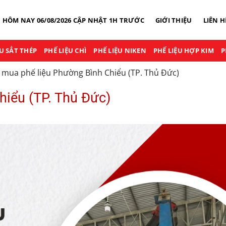
U HÔM NAY 06/08/2026 CẬP NHẬT 1H TRƯỚC
GIỚI THIỆU
LIÊN H
ỆU SẮT THÉP
PHẾ LIỆU CHÌ
PHẾ LIỆU NIKEN
PHẾ LIỆU HỢP KIM
P
 mua phế liệu Phường Bình Chiểu (TP. Thủ Đức)
hiểu (TP. Thủ Đức)